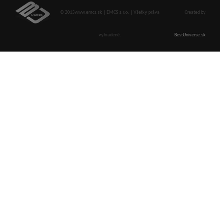
© 2015www.emcs.sk | EMCS s.r.o. | Všetky práva
Created by
vyhradené.
BestUniverse.sk