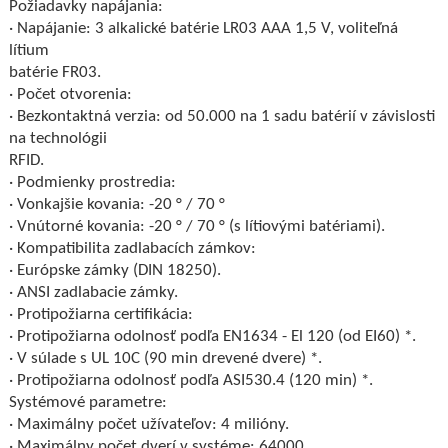
Požiadavky napájania:
· Napájanie: 3 alkalické batérie LR03 AAA 1,5 V, voliteľná
lítium
batérie FR03.
· Počet otvorenia:
· Bezkontaktná verzia: od 50.000 na 1 sadu batérií v závislosti
na technológii
RFID.
· Podmienky prostredia:
· Vonkajšie kovania: -20 ° / 70 °
· Vnútorné kovania: -20 ° / 70 ° (s lítiovými batériami).
· Kompatibilita zadlabacích zámkov:
· Európske zámky (DIN 18250).
· ANSI zadlabacie zámky.
· Protipožiarna certifikácia:
· Protipožiarna odolnosť podľa EN1634 - El 120 (od EI60) *.
· V súlade s UL 10C (90 min drevené dvere) *.
· Protipožiarna odolnosť podľa ASI530.4 (120 min) *.
Systémové parametre:
· Maximálny počet užívateľov: 4 milióny.
· Maximálny počet dverí v systéme: 64000.