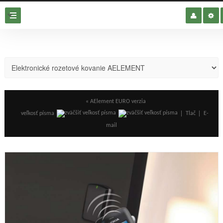
« AElement EURO verzia
veľkosť písma
Tlač
E-
mail