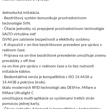
Jednoduchá inštalácia.
· Bezdrôtový systém komunikuje prostredníctvom
technológie SVN.
· Čítacie jednotky sú prepojené prostredníctvom technológie
SALTO virtuálna sieť
(SVN) pre zaistenie bezpečnosti a efektivity systému
· K dispozícii v on-line bezdrôtovom prevedení pre správu v
reálnom čase.
· Príprava na on-line bezdrôtové prevedenie umožňuje zmenu
prevádzky z off-line
na on-line pre správu v reálnom čase a to bez nutnosti
inštalácie káblov.
· Bezkontaktná verzia je kompatibilná s ISO 14.443A a
14.443B a pokrýva širokú
škálu moderných RFID technológií ako DESFire, Mifare a
Mifare Ultralight C
umožňujúce multi-aplikácie so systémami tretích strán
pomocou jednej karty.