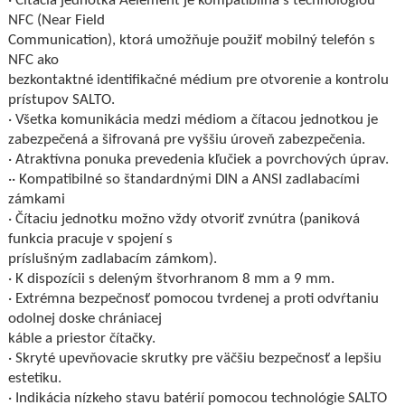
· Čítacia jednotka Aelement je kompatibilná s technológiou
NFC (Near Field
Communication), ktorá umožňuje použiť mobilný telefón s
NFC ako
bezkontaktné identifikačné médium pre otvorenie a kontrolu
prístupov SALTO.
· Všetka komunikácia medzi médiom a čítacou jednotkou je
zabezpečená a šifrovaná pre vyššiu úroveň zabezpečenia.
· Atraktívna ponuka prevedenia kľučiek a povrchových úprav.
·· Kompatibilné so štandardnými DIN a ANSI zadlabacími
zámkami
· Čítaciu jednotku možno vždy otvoriť zvnútra (paniková
funkcia pracuje v spojení s
príslušným zadlabacím zámkom).
· K dispozícii s deleným štvorhranom 8 mm a 9 mm.
· Extrémna bezpečnosť pomocou tvrdenej a proti odvŕtaniu
odolnej doske chrániacej
káble a priestor čítačky.
· Skryté upevňovacie skrutky pre väčšiu bezpečnosť a lepšiu
estetiku.
· Indikácia nízkeho stavu batérií pomocou technológie SALTO