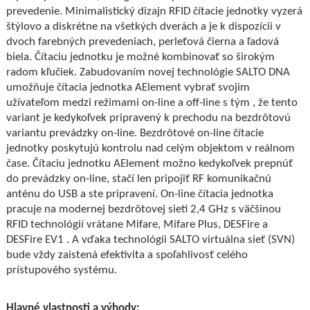
prevedenie. Minimalistický dizajn RFID čítacie jednotky vyzerá
štýlovo a diskrétne na všetkých dverách a je k dispozícii v
dvoch farebných prevedeniach, perleťová čierna a ľadová
biela. Čítaciu jednotku je možné kombinovať so širokým
radom kľučiek. Zabudovaním novej technológie SALTO DNA
umožňuje čítacia jednotka AElement vybrať svojim
užívateľom medzi režimami on-line a off-line s tým , že tento
variant je kedykoľvek pripravený k prechodu na bezdrôtovú
variantu prevádzky on-line. Bezdrôtové on-line čítacie
jednotky poskytujú kontrolu nad celým objektom v reálnom
čase. Čítaciu jednotku AElement možno kedykoľvek prepnúť
do prevádzky on-line, stačí len pripojiť RF komunikačnú
anténu do USB a ste pripravení. On-line čítacia jednotka
pracuje na modernej bezdrôtovej sieti 2,4 GHz s väčšinou
RFID technológií vrátane Mifare, Mifare Plus, DESFire a
DESFire EV1 . A vďaka technológii SALTO virtuálna sieť (SVN)
bude vždy zaistená efektivita a spoľahlivosť celého
prístupového systému.
Hlavné vlastnosti a výhody: