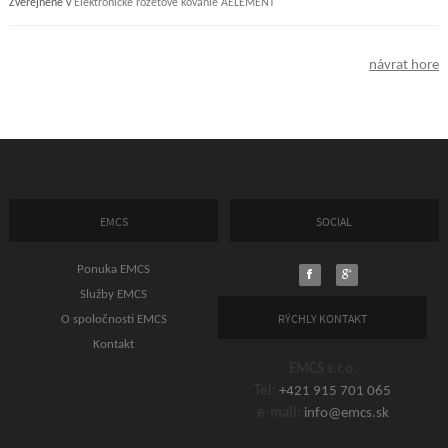
Zverejnené v
Elektronické rozetové kovanie AELEMENT
návrat hore
EMCS
SOCIAL
Ponuka EMCS
Služby EMCS
RÝCHLY KONTAKT
O spoločnosti EMCS
Kontakt
EMCS s.r.o.
Tel:
+421 915 701 065
e-mail:
info@emcs.sk