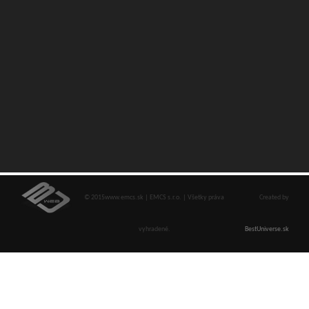
© 2015www.emcs.sk | EMCS s.r.o. | Všetky práva
Created by
vyhradené.
BestUniverse.sk