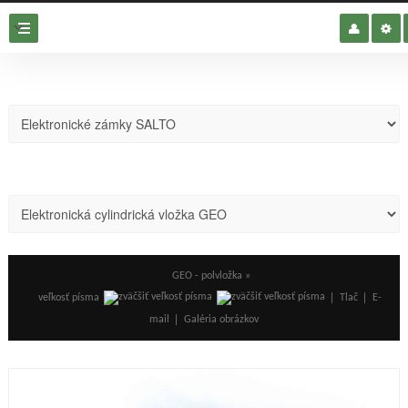
GEO - polvložka »
veľkosť písma
Tlač
E-
mail
Galéria obrázkov