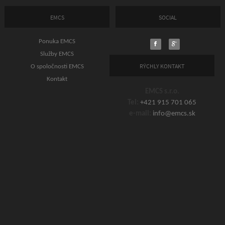
EMCS
SOCIAL
Ponuka EMCS
Služby EMCS
RÝCHLY KONTAKT
O spoločnosti EMCS
Kontakt
EMCS s.r.o.
Tel:
+421 915 701 065
e-mail:
info@emcs.sk