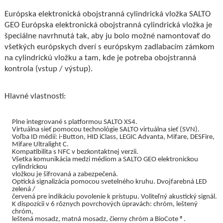
Európska elektronická obojstranná cylindrická vložka SALTO
GEO Európska elektronická obojstranná cylindrická vložka je
špeciálne navrhnutá tak, aby ju bolo možné namontovať do
všetkých európskych dverí s európskym zadlabacím zámkom
na cylindrickú vložku a tam, kde je potreba obojstranná
kontrola (vstup / výstup).
Hlavné vlastnosti:
Plne integrované s platformou SALTO XS4.
Virtuálna sieť pomocou technológie SALTO virtuálna sieť (SVN).
Voľba ID médií: i-Button, HID iClass, LEGIC Advanta, Mifare, DESFire,
Mifare Ultralight C.
Kompatibilita s NFC v bezkontaktnej verzii.
Všetka komunikácia medzi médiom a SALTO GEO elektronickou
cylindrickou
vložkou je šifrovaná a zabezpečená.
Optická signalizácia pomocou svetelného kruhu. Dvojfarebná LED
zelená /
červená pre indikáciu povolenie k prístupu. Voliteľný akustický signál.
K dispozícii v 6 rôznych povrchových úpravách: chróm, leštený
chróm,
leštená mosadz, matná mosadz, čierny chróm a BioCote ®.