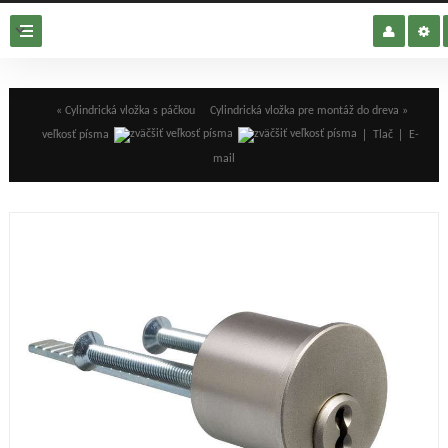
« Cylindrická vložka s páčkou
Cylindrická vložka pre montáž do dreva »
veľkosť písma
Tlač
E-
mail