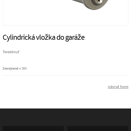
Cylindrická vložka do garáže
Tweetnuť
Zverejnené v
3KS
návrat hore