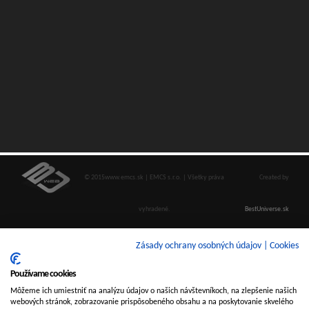
© 2015www.emcs.sk | EMCS s.r.o. | Všetky práva
Created by
vyhradené.
BestUniverse.sk
Zásady ochrany osobných údajov
|
Cookies
Používame cookies
Môžeme ich umiestniť na analýzu údajov o našich návštevníkoch, na zlepšenie našich
webových stránok, zobrazovanie prispôsobeného obsahu a na poskytovanie skvelého