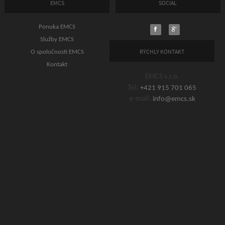
EMCS
SOCIAL
Ponuka EMCS
Služby EMCS
RÝCHLY KONTAKT
O spoločnosti EMCS
Kontakt
EMCS s.r.o.
Tel:
+421 915 701 065
e-mail:
info@emcs.sk