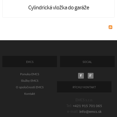
Cylindrická vložka do garáže
EMCS
SOCIAL
Ponuka EMCS
Služby EMCS
RÝCHLY KONTAKT
O spoločnosti EMCS
Kontakt
EMCS s.r.o.
Tel:
+421 915 701 065
e-mail:
info@emcs.sk