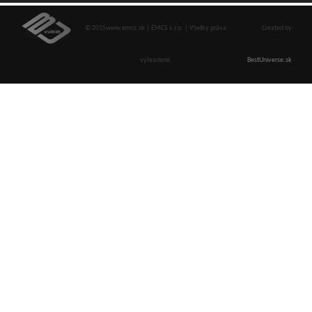
© 2015www.emcs.sk | EMCS s.r.o. | Všetky práva
Created by
vyhradené.
BestUniverse.sk