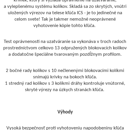
kriviek, ktorý si vyžiada oprávnenie na uzatváranie,
a vylepšenému systému kolíkov. Skladá sa zo skrytých, vnútri
uložených výrezov na telese kľúča ICS - je to jedinečné na
celom svete! Tak je takmer nemožné neoprávnené
vyhotovenie kópie tohto kľúča.
Test oprávnenosti na uzatváranie sa vykonáva v troch radoch
prostredníctvom celkovo 13 odpružených blokovacích kolíkov
a dodatočne špeciálne tvarovaným pozdĺžnym profilom.
2 bočné rady kolíkov s 10 nečlenenými blokovacími kolíkmi
snímajú krivky na bokoch kľúča.
1 stredný rad kolíkov s 3 kolíkmi dráhy kontroluje vnútorné,
skryté výrezy na úzkych stranách kľúča.
Výhody
Vysoká bezpečnosť proti vyhotoveniu napodobeniny kľúča