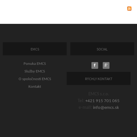
EMCS
SOCIAL
Ponuka EMCS
Služby EMCS
RÝCHLY KONTAKT
O spoločnosti EMCS
Kontakt
EMCS s.r.o.
Tel:
+421 915 701 065
e-mail:
info@emcs.sk