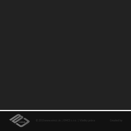
© 2015www.emcs.sk | EMCS s.r.o. | Všetky práva
Created by