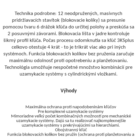
Technika podrobne: 12 neodpružených, masívnych
pridržiavacích stavítok (blokovacie kolíky) sa presunie
pomocou tvaru 6 drážok kľúča do určitej polohy a preskúša sa
2 posuvnými závorami. Blokovacia lišta v jadre kontroluje
šikmý profil kľúča. Počas procesu odomknutia sa kľúč 3KSplus
celkovo otestuje 4 krát - to je trikrát viac ako pri iných
systémoch. Funkcia blokovacích kolíkov bez pruženia zaručuje
maximálnu odolnosť proti opotrebeniu a planžetovaniu.
Technológia umožňuje nespočetné množstvo kombinácií pre
uzamykacie systémy s cylindrickými vložkami.
Výhody
Maximálna ochrana proti napodobeninám kľúčov
Pre komplexné uzamykacie systémy
Mimoriadne veľký počet kombinačných možností pre mechanické
uzamykacie systémy. Dajú sa tu realizovať najkomplexnejšie
uzamykacie systémy s prekrývajúcimi sa hierarchiami.
Obojstranný kľúč
Funkcia blokovacích kolíkov bez pružín (ochrana proti planžetovaniu a